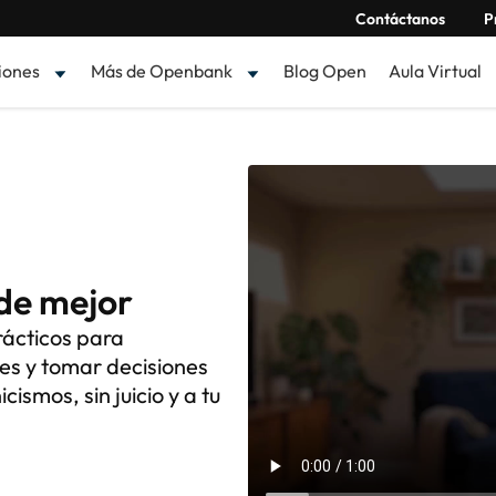
Contáctanos
P
iones
Más de Openbank
Blog Open
Aula Virtual
ide mejor
rácticos para
es y tomar decisiones
ismos, sin juicio y a tu