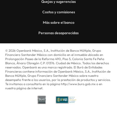
Quejas y sugerencias
Costos y comisiones
Más sobre el banco
Personas desaparecidas
© 2026 Openbank México, S.A., Institución de Banca Múltiple, Grupo
Financiero Santander México con domicilio en el inmueble ubicado en
Prolongación Paseo de la Reforma 490, Piso 5, Colonia Santa Fe Peña
Blanca, Álvaro Obregón C.P. 01376. Ciudad de México. Todos los derechos
reservados. Openbank es una marca registrada. El Buró de Entidades
Financieras contiene información de Openbank México, S.A., Institución de
Banca Múltiple, Grupo Financiero Santander México sobre nuestro
desempeño frente a los usuarios, por la prestación de productos y servicios.
Te invitamos a consultarlo en la página http://www.buro.gob.mx o en
nuestra página de internet.