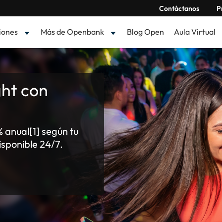
Contáctanos
P
iones
Más de Openbank
Blog Open
Aula Virtual
ht con
a
 anual[1] según tu
isponible 24/7.