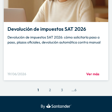
Devolución de impuestos SAT 2026
Devolución de impuestos SAT 2026: cómo solicitarla paso a
paso, plazos oficiales, devolución automática contra manual
19/06/2026
Ver más
1
2
3
...6
4
5
6