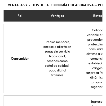
VENTAJAS Y RETOS DE LA ECONOMÍA COLABORATIVA — POR
Rol
Ventajas
Retos
Calidad
variable ent
proveedores
Precios menores;
protección a
acceso a oferta en
consumidor
zonas sin servicio
distinta a la d
tradicional;
Consumidor
comercio
reseñas como
establecido
señal de calidad;
cargos
pago digital
sorpresa (tar
trazable
dinámica,
propina
sugerida)
Ingresos