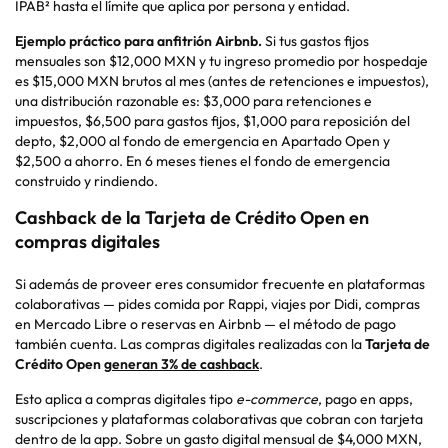
IPAB² hasta el límite que aplica por persona y entidad.
Ejemplo práctico para anfitrión Airbnb.
Si tus gastos fijos
mensuales son $12,000 MXN y tu ingreso promedio por hospedaje
es $15,000 MXN brutos al mes (antes de retenciones e impuestos),
una distribución razonable es: $3,000 para retenciones e
impuestos, $6,500 para gastos fijos, $1,000 para reposición del
depto
, $2,000 al fondo de emergencia en Apartado Open y
$2,500 a ahorro. En 6 meses tienes el fondo de emergencia
construido y rindiendo.
Cashback
de la Tarjeta de Crédito Open en
compras digitales
Si además de proveer eres consumidor frecuente en plataformas
colaborativas — pides comida por
Rappi
, viajes por Didi, compras
en Mercado Libre o reservas en Airbnb — el método de pago
también cuenta. Las compras digitales realizadas con la
Tarjeta de
Crédito Open
generan
3% de
cashback
.
Esto aplica a compras digitales tipo
e-
commerce
, pago en
apps
,
suscripciones y plataformas colaborativas que cobran con tarjeta
dentro de la
app
. Sobre un gasto digital mensual de $4,000 MXN,