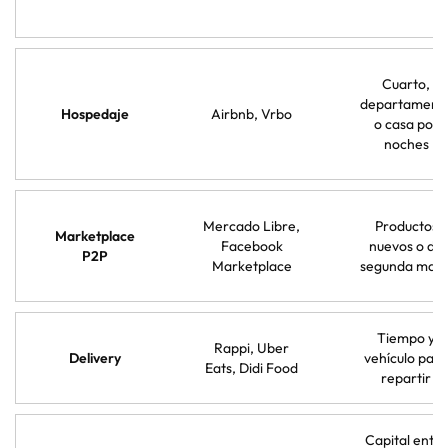
Cuarto,
departament
Hospedaje
Airbnb, Vrbo
o casa por
noches
Mercado Libre,
Productos
Marketplace
Facebook
nuevos o de
P2P
Marketplace
segunda man
Tiempo y
Rappi, Uber
Delivery
vehículo para
Eats, Didi Food
repartir
Capital entre