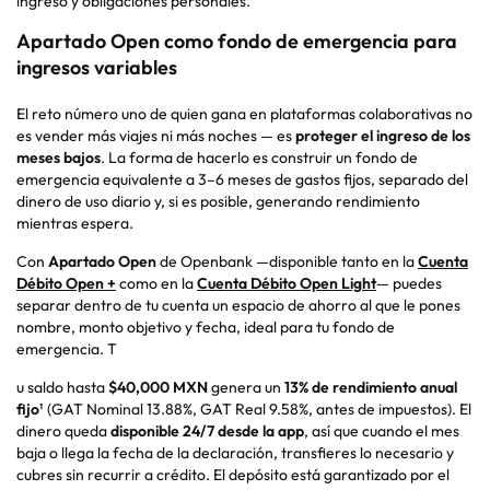
ingreso y obligaciones personales.
Apartado Open como fondo de emergencia para
ingresos variables
El reto número uno de quien gana en plataformas colaborativas no
es vender más viajes ni más noches — es
proteger el ingreso de los
meses bajos
. La forma de hacerlo es construir un fondo de
emergencia equivalente a 3–6 meses de gastos fijos, separado del
dinero de uso diario y, si es posible, generando rendimiento
mientras espera.
Con
Apartado Open
de
Openbank
—disponible tanto en la
Cuenta
Débito Open +
como en la
Cuenta Débito Open Light
— puedes
separar dentro de tu cuenta un espacio de ahorro al que le pones
nombre, monto objetivo y fecha, ideal para tu fondo de
emergencia. T
u saldo hasta
$40,000 MXN
genera un
13% de rendimiento anual
fijo
¹ (GAT Nominal 13.88%, GAT Real 9.58%, antes de impuestos). El
dinero queda
disponible 24/7 desde la
app
, así que cuando el mes
baja o llega la fecha de la declaración, transfieres lo necesario y
cubres sin recurrir a crédito. El depósito está garantizado por el