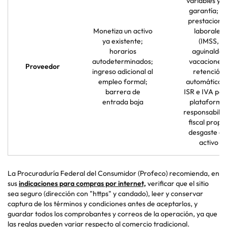
variables y s
garantía; si
prestacione
Monetiza un activo
laborales
ya existente;
(IMSS,
horarios
aguinaldo,
autodeterminados;
vacaciones)
Proveedor
ingreso adicional al
retención
empleo formal;
automática 
barrera de
ISR e IVA por 
entrada baja
plataforma
responsabilid
fiscal propia
desgaste de
activo
La Procuraduría Federal del Consumidor (Profeco) recomienda, en
sus
indicaciones para compras por internet,
verificar que el sitio
sea seguro (dirección con "https" y candado), leer y conservar
captura de los términos y condiciones antes de aceptarlos, y
guardar todos los comprobantes y correos de la operación, ya que
las reglas pueden variar respecto al comercio tradicional.