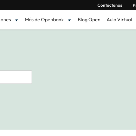
Contáctanos
P
iones
Más de Openbank
Blog Open
Aula Virtual