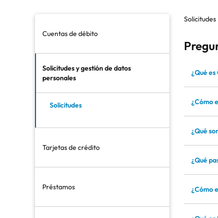
Solicitudes
Cuentas de débito
Pregun
Contratación y activación
Solicitudes y gestión de datos
¿Qué es
personales
Transferencias y pagos
Información de tu cuenta
¿Cómo en
Solicitudes
Seguridad y aclaraciones
¿Qué so
Tarjetas de crédito
¿Qué pas
Contratación y activación
Préstamos
¿Cómo en
Beneficios de tarjetas
Información de la tarjeta